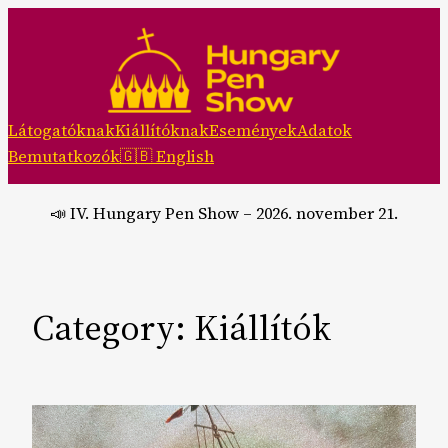
Skip
to
content
Látogatóknak
Kiállítóknak
Események
Adatok
Bemutatkozók
🇬🇧 English
📣 IV. Hungary Pen Show – 2026. november 21.
Category:
Kiállítók