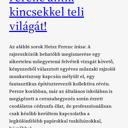
kincsekkel teli
világát!
Az alábbi sorok Heisz Ferenc írása: A
rajzeszközök behatóbb megismerése egy
sikertelen műegyetemi felvételi vizsgát követő,
kényszerből választott egyéves műszaki rajzolói
munkaviszony kapcsán mélyült el, egy
fantasztikus építésztervezői kollektíva révén.
Persze korábban, már az általános iskolában is
megigézett a ceruzahegyezés során érzett
csodálatos cédrusfa-illat, de professzionálisan
csak később kerültem kapcsolatba a
legkülönfélébb papírokkal tuskihúzokkal,