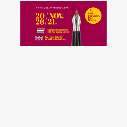
Facebook Page for Hungary Pen Show
Instagram
contact @ hungarypenshow . com
Adatvédelmi Tájékoztató