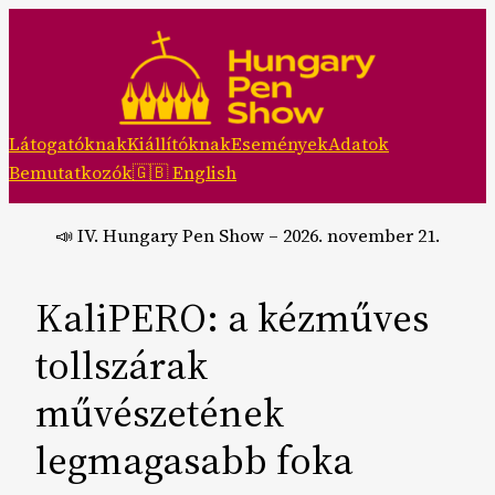
Skip
to
content
Látogatóknak
Kiállítóknak
Események
Adatok
Bemutatkozók
🇬🇧 English
📣 IV. Hungary Pen Show – 2026. november 21.
KaliPERO: a kézműves
tollszárak
művészetének
legmagasabb foka