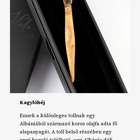
Kagylóhéj
Ennek a különleges tollnak egy
Albániából származó koros olajfa adta fő
alapanyagát. A toll belső részében egy
apró kagyló található, ami Albánia déli