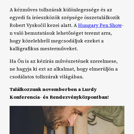
A kézműves tollszárak különlegessége és az
egyedi fa íróeszközök szépsége összetalálkozik
Robert Vyskočil kezei alatt. A
Hungary Pen Show
-
n való bemutatásuk lehetőséget teremt arra,
hogy közelebbről megcsodáljuk ezeket a
kalligrafikus mesterműveket.
Ha Ön is az kézírás művészetének szerelmese,
ne hagyja ki ezt az alkalmat, hogy elmerüljön a
csodálatos tollszárak világában.
Találkozzunk novemberben a Lurdy
Konferencia- és Rendezvényközpontban!