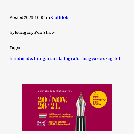
Posted
2023-10-04
in
Kiállítók
by
Hungary Pen Show
Tags:
handmade
, 
hungarian
, 
kalligráfia
, 
magyarország
, 
toll